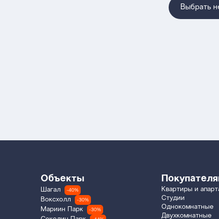
Выбрать 
Объекты
Покупател
Квартиры и апар
Шагал
-40%
Студии
Воксхолл
-30%
Однокомнатные
Мариин Парк
-30%
Двухкомнатные