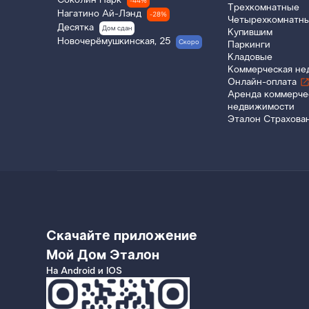
Соколин Парк
-44%
Трехкомнатные
Нагатино Ай-Лэнд
-28%
Четырехкомнатн
Десятка
Дом сдан
Купившим
Новочерёмушкинская, 25
Скоро
Паркинги
Кладовые
Коммерческая не
Онлайн-оплата
Аренда коммерче
недвижимости
Эталон Страхова
Скачайте приложение
Мой Дом Эталон
На Android и IOS