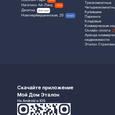
Соколин Парк
-44%
Трехкомнатные
Нагатино Ай-Лэнд
-28%
Четырехкомнатн
Десятка
Дом сдан
Купившим
Новочерёмушкинская, 25
Скоро
Паркинги
Кладовые
Коммерческая не
Онлайн-оплата
Аренда коммерче
недвижимости
Эталон Страхова
Скачайте приложение
Мой Дом Эталон
На Android и IOS