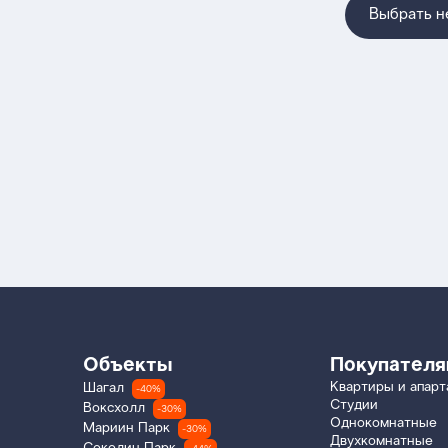
Выбрать 
Объекты
Покупател
Квартиры и апар
Шагал
-40%
Студии
Воксхолл
-30%
Однокомнатные
Мариин Парк
-30%
Двухкомнатные