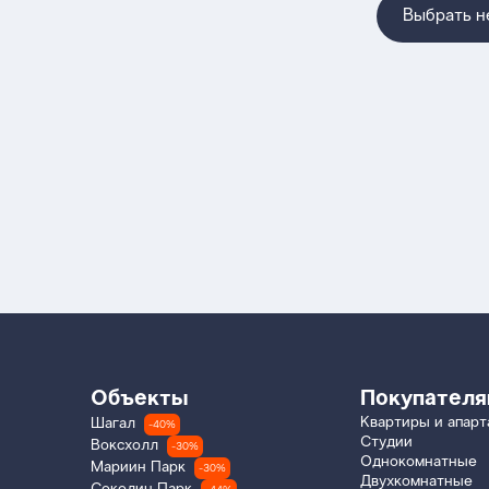
Выбрать 
Объекты
Покупател
Квартиры и апар
Шагал
-40%
Студии
Воксхолл
-30%
Однокомнатные
Мариин Парк
-30%
Двухкомнатные