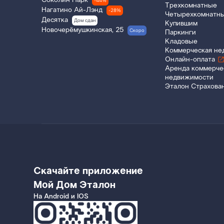
Соколин Парк
-44%
Трехкомнатные
Нагатино Ай-Лэнд
-28%
Четырехкомнатн
Десятка
Дом сдан
Купившим
Новочерёмушкинская, 25
Скоро
Паркинги
Кладовые
Коммерческая не
Онлайн-оплата
Аренда коммерче
недвижимости
Эталон Страхова
Скачайте приложение
Мой Дом Эталон
На Android и IOS