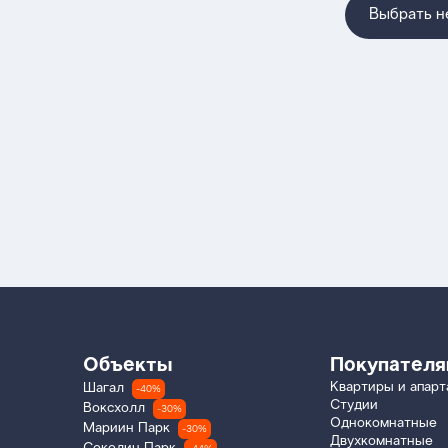
Выбрать 
Объекты
Покупател
Квартиры и апар
Шагал
-40%
Студии
Воксхолл
-30%
Однокомнатные
Мариин Парк
-30%
Двухкомнатные