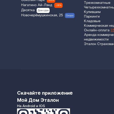
Соколин Парк
-44%
Трехкомнатные
Нагатино Ай-Лэнд
-28%
Четырехкомнатн
Десятка
Дом сдан
Купившим
Новочерёмушкинская, 25
Скоро
Паркинги
Кладовые
Коммерческая не
Онлайн-оплата
Аренда коммерче
недвижимости
Эталон Страхова
Скачайте приложение
Мой Дом Эталон
На Android и IOS