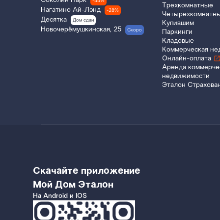
Соколин Парк
-44%
Трехкомнатные
Нагатино Ай-Лэнд
-28%
Четырехкомнатн
Десятка
Дом сдан
Купившим
Новочерёмушкинская, 25
Скоро
Паркинги
Кладовые
Коммерческая не
Онлайн-оплата
Аренда коммерче
недвижимости
Эталон Страхова
Скачайте приложение
Мой Дом Эталон
На Android и IOS