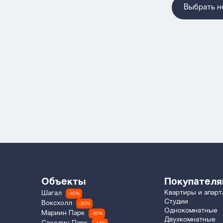
Выбрать 
Объекты
Покупател
Квартиры и апар
Шагал
-40%
Студии
Воксхолл
-30%
Однокомнатные
Мариин Парк
-30%
Двухкомнатные